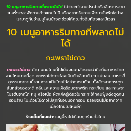
10 เมนูอาหารริมทางที่พลาดไม่ได้
ไม่ว่าจะทำงานประจำหรืออิสระ หลาย
ๆ ครั้งเวลาพักทานข้าวแทบไม่มี หรืออยากรีบทานเพื่อมานั่งพักใจบ้าง
เรามาดูกันว่าเมนูไหนบ้างจะช่วยให้คุณทั้งอิ่มท้องและมีเวลา
10 เมนูอาหารริมทางที่พลาดไม่
ได้
กะเพราไข่ดาว
กะเพราไข่ดาว
ถ้าถามคนไทยที่ไปเมืองนอกสักระยะว่าคิดถึงอาหารไทย
จานไหนมากที่สุด กะเพราไข่ดาวต้องเป็นตัวเลือกต้น ๆ แน่นอน อาหารที่
ดูธรรมดาจานนี้รวมความเป็นไทยไว้อย่างครบถ้วน ทั้งข้าวจากกระดูก
สันหลังของชาติ กลิ่นและความเผ็ดร้อนจากพริก กระเทียม และกะเพรา
โปรตีนจากไก่ หมู หรือเนื้อ ผัดแค่ครู่เดียวในกระทะให้กลิ่นฟุ้งดึงดูดคน
รอบร้าน โปะด้วยไข่ดาวไม่สุกที่ขอบนอกกรอบ อร่อยจนไม่อยากจาก
เมืองไทยไปไหนอีก
ร้านเด็ดที่แนะนำ:
เมนูนี้หาได้เกือบทุกร้านทั่วไทย