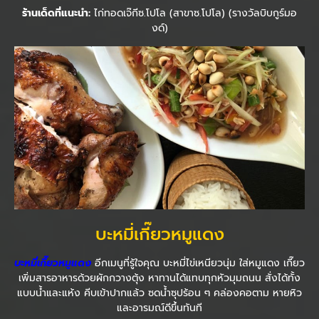
ร้านเด็ดที่แนะนำ:
ไก่ทอดเจ๊กีซ.โปโล (สาขาซ.โปโล) (รางวัลบิบกูร์มอ
งด์)
บะหมี่เกี๊ยวหมูแดง
บะหมี่เกี๊ยวหมูแดง
อีกเมนูที่รู้ใจคุณ บะหมี่ไข่เหนียวนุ่ม ใส่หมูแดง เกี๊ยว
เพิ่มสารอาหารด้วยผักกวางตุ้ง หาทานได้แทบทุกหัวมุมถนน สั่งได้ทั้ง
แบบน้ำและแห้ง คีบเข้าปากแล้ว ซดน้ำซุปร้อน ๆ คล่องคอตาม หายหิว
และอารมณ์ดีขึ้นทันที