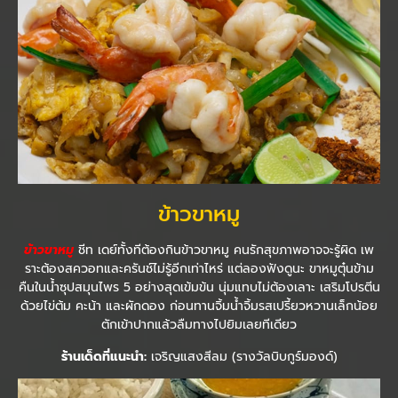
ข้าวขาหมู
ข้าวขาหมู
ชีท เดย์ทั้งทีต้องกินข้าวขาหมู คนรักสุขภาพอาจจะรู้ผิด เพ
ราะต้องสควอทและครันช์ไม่รู้อีกเท่าไหร่ แต่ลองฟังดูนะ ขาหมูตุ๋นข้าม
คืนในน้ำซุปสมุนไพร 5 อย่างสุดเข้มข้น นุ่มแทบไม่ต้องเลาะ เสริมโปรตีน
ด้วยไข่ต้ม คะน้า และผักดอง ก่อนทานจิ้มน้ำจิ้มรสเปรี้ยวหวานเล็กน้อย
ตักเข้าปากแล้วลืมทางไปยิมเลยทีเดียว
ร้านเด็ดที่แนะนำ:
เจริญแสงสีลม (รางวัลบิบกูร์มองด์)