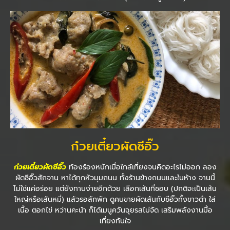
ก๋วยเตี๋ยวผัดซีอิ๊ว
ก๋วยเตี๋ยวผัดซีอิ๊ว
ท้องร้องหนักเมื่อใกล้เที่ยงจนคิดอะไรไม่ออก ลอง
ผัดซีอิ๊วสักจาน หาได้ทุกหัวมุมถนน ทั้งร้านข้างถนนและในห้าง จานนี้
ไม่ใช่แค่อร่อย แต่ยังทานง่ายอีกด้วย เลือกเส้นที่ชอบ (ปกติจะเป็นเส้น
ใหญ่หรือเส้นหมี่) แล้วรอสักพัก ดูคนขายผัดเส้นกับซีอิ๊วทั้งขาวดำ ใส่
เนื้อ ตอกไข่ หว่านคะน้า ก็ได้เมนูควันฉุยรสไม่จัด เสริมพลังงานมื้อ
เที่ยงทันใจ