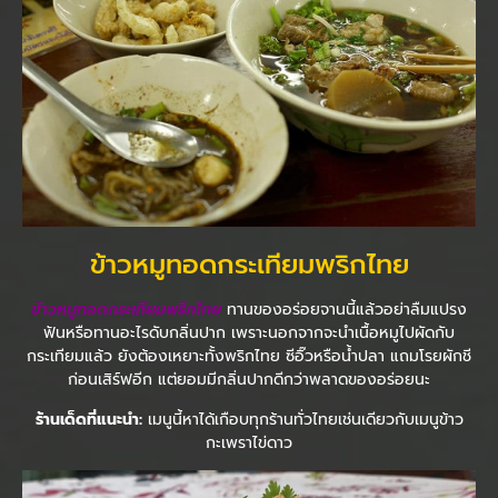
ข้าวหมูทอดกระเทียมพริกไทย
ข้าวหมูทอดกระเทียมพริกไทย
ทานของอร่อยจานนี้แล้วอย่าลืมแปรง
ฟันหรือทานอะไรดับกลิ่นปาก เพราะนอกจากจะนำเนื้อหมูไปผัดกับ
กระเทียมแล้ว ยังต้องเหยาะทั้งพริกไทย ซีอิ๊วหรือน้ำปลา แถมโรยผักชี
ก่อนเสิร์ฟอีก แต่ยอมมีกลิ่นปากดีกว่าพลาดของอร่อยนะ
ร้านเด็ดที่แนะนำ:
เมนูนี้หาได้เกือบทุกร้านทั่วไทยเช่นเดียวกับเมนูข้าว
กะเพราไข่ดาว