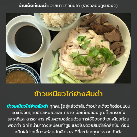
ร้านเด็ดที่แนะนำ:
วาสนา ข้าวมันไก่ (รางวัลบิบกูร์มองด์)
ข้าวเหนียวไก่ย่างส้มตำ
ข้าวเหนียวไก่ย่างส้มตำ
ทุกคนรู้อยู่แล้วว่าส้มตำอย่างเดียวก็อร่อยแซ่บ
แต่เมื่อจับคู่กับข้าวเหนียวและไก่ย่าง มื้อเที่ยงของคุณก็จะครบทั้ง
รสชาติและสารอาหาร เพิ่มความอร่อยด้วยการใช้มือจกข้าวเหนียวก้อน
พอดีคำ ฉีกไก่นำมาวางเหมือนทำซูชิ แล้วโปะด้วยส้มตำอีกสักชั้น ก่อน
หยิบใส่ปากเคี้ยวพร้อมสัมผัสรสชาติที่จะปลุกทุกประสาทสัมผัส