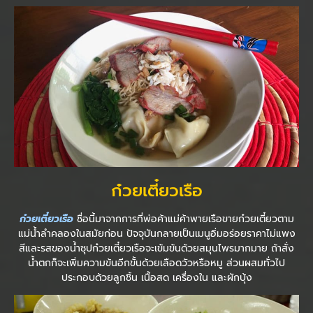
ก๋วยเตี๋ยวเรือ
ก๋วยเตี๋ยวเรือ
ชื่อนี้มาจากการที่พ่อค้าแม่ค้าพายเรือขายก๋วยเตี๋ยวตาม
แม่น้ำลำคลองในสมัยก่อน ปัจจุบันกลายเป็นเมนูอิ่มอร่อยราคาไม่แพง
สีและรสของน้ำซุปก๋วยเตี๋ยวเรือจะเข้มข้นด้วยสมุนไพรมากมาย ถ้าสั่ง
น้ำตกก็จะเพิ่มความข้นอีกขั้นด้วยเลือดวัวหรือหมู ส่วนผสมทั่วไป
ประกอบด้วยลูกชิ้น เนื้อสด เครื่องใน และผักบุ้ง