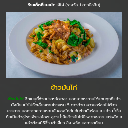
ร้านเด็ดที่แนะนำ:
เจ๊ไฝ (รางวัล 1 ดาวมิชลิน)
ข้าวมันไก่
ข้าวมันไก่
อีกเมนูที่ช่วยประหยัดเวลา นอกจากหาทานได้แทบทุกที่แล้ว
ยังนิยมนำไปจัดเลี้ยงตามโรงแรม 5 ดาวด้วย ความอร่อยไม่ต้อง
บรรยาย นอกจากความหอมมันของไก่ต้มกับข้าวมันร้อน ๆ แล้ว น้ำจิ้ม
ถือเป็นตัวชูโรงเพิ่มรสโอชะ สูตรน้ำจิ้มข้าวมันไก่มีหลากหลาย แต่หลัก ๆ
แล้วต้องมีซีอิ๊ว เต้าเจี้ยว ขิง พริก และกระเทียม