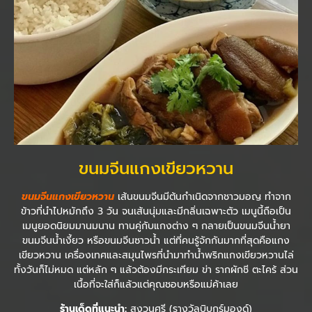
ขนมจีนแกงเขียวหวาน
ขนมจีนแกงเขียวหวาน
เส้นขนมจีนมีต้นกำเนิดจากชาวมอญ ทำจาก
ข้าวที่นำไปหมักถึง 3 วัน จนเส้นนุ่มและมีกลิ่นเฉพาะตัว เมนูนี้ถือเป็น
เมนูยอดนิยมมานมนาน ทานคู่กับแกงต่าง ๆ กลายเป็นขนมจีนน้ำยา
ขนมจีนน้ำเงี้ยว หรือขนมจีนซาวน้ำ แต่ที่คนรู้จักกันมากที่สุดคือแกง
เขียวหวาน เครื่องเทศและสมุนไพรที่นำมาทำน้ำพริกแกงเขียวหวานไล่
ทั้งวันก็ไม่หมด แต่หลัก ๆ แล้วต้องมีกระเทียม ข่า รากผักชี ตะไคร้ ส่วน
เนื้อที่จะใส่ก็แล้วแต่คุณชอบหรือแม่ค้าเลย
ร้านเด็ดที่แนะนำ:
สงวนศรี (รางวัลบิบกูร์มองด์)