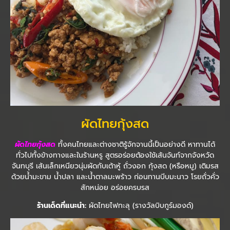
ผัดไทยกุ้งสด
ผัดไทยกุ้งสด
ทั้งคนไทยและต่างชาติรู้จักจานนี้เป็นอย่างดี หาทานได้
ทั่วไปทั้งข้างทางและในร้านหรู สูตรอร่อยต้องใช้เส้นจันท์จากจังหวัด
จันทบุรี เส้นเล็กเหนียวนุ่มผัดกับเต้าหู้ ถั่วงอก กุ้งสด (หรือหมู) เติมรส
ด้วยน้ำมะขาม น้ำปลา และน้ำตาลมะพร้าว ก่อนทานบีบมะนาว โรยถั่วคั่ว
สักหน่อย อร่อยครบรส
ร้านเด็ดที่แนะนำ:
ผัดไทยไฟทะลุ (รางวัลบิบกูร์มองด์)