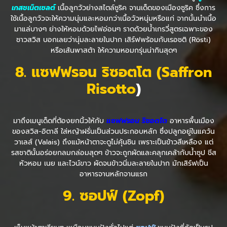
เกสชเน็ตเซลต์
เนื้อลูกวัวย่างสไตล์ซูริค จานเด็ดของเมืองซูริค ซึ่งการ
ใช้เนื้อลูกวัวจะให้ความนุ่มและหอมกว่าเนื้อวัวหนุ่มหรือแก่ จากนั้นนำเนื้อ
มาแล่บางๆ ย่างให้หอมด้วยไฟอ่อนๆ ราดด้วยน้ำเกรวี่สูตรเฉพาะของ
ชาวสวิส บอกเลยว่านุ่มละลายในปาก เสิร์ฟพร้อมกับเรอชติ (Rösti)
หรือเส้นพาสต้า ให้ความหอมกรุ่นน่ากินสุดๆ
8
. แซฟฟรอน ริซอตโต (
Saffron
Risotto
)
มาถึงเมนูเด็ดที่ต้องยกนิ้วให้กับ
แซฟฟรอน ริซอตโต
อาหารพื้นเมือง
ของสวิส-อิตาลี ใส่หญ้าฝรั่นเป็นส่วนประกอบหลัก ซึ่งปลูกอยู่ในแคว้น
วาเลส์ (Valais) ถึงแม้หน้าตาจะดูไม่คุ้นชิน เพราะเป็นข้าวสีเหลือง แต่
รสชาตินั้นอร่อยกลมกล่อมสุดๆ ข้าวจะถูกผัดและคลุกเคล้ากับน้ำซุป ชีส
หัวหอม เนย และไวน์ขาว ผัดจนข้าวนิ่มละลายในปาก มักเสิร์ฟเป็น
อาหารจานหลักจานแรก
9
. ซอปฟ์ (
Zopf)