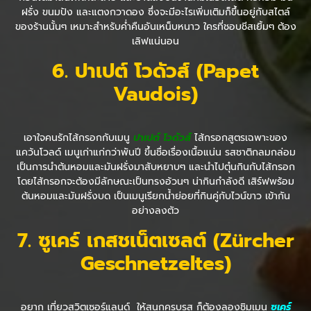
ฝรั่ง ขนมปัง และแตงกวาดอง ซึ่งจะมีอะไรเพิ่มเติมก็ขึ้นอยู่กับสไตล์
ของร้านนั้นๆ เหมาะสำหรับค่ำคืนอันเหน็บหนาว ใครที่ชอบชีสเยิ้มๆ ต้อง
เลิฟแน่นอน
6
. ปาเปต์ โวดัวส์ (
Papet
Vaudois)
เอาใจคนรักไส้กรอกกับเมนู
ปาเปต์ โวดัวส์
ไส้กรอกสูตรเฉพาะของ
แคว้นโวลด์ เมนูเก่าแก่กว่าพันปี ขึ้นชื่อเรื่องเนื้อแน่น รสชาติกลมกล่อม
เป็นการนำต้นหอมและมันฝรั่งมาสับหยาบๆ และนำไปตุ๋นกินกับไส้กรอก
โดยไส้กรอกจะต้องมีลักษณะเป็นทรงอ้วนๆ น่ากินกำลังดี เสิร์ฟพร้อม
ต้นหอมและมันฝรั่งบด เป็นเมนูเรียกน้ำย่อยที่กินคู่กับไวน์ขาว เข้ากัน
อย่างลงตัว
7
. ซูเคร์ เกสชเน็ตเซลต์ (
Zürcher
Geschnetzeltes)
อยาก เที่ยวสวิตเซอร์แลนด์ ให้สนุกครบรส ก็ต้องลองชิมเมนู
ซูเคร์