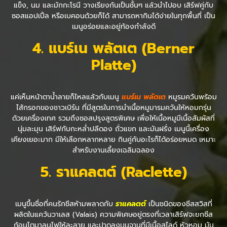
แข็ง, นม และมักกะโรนี วางเรียงกันเป็นชั้นๆ แล้วนำไปอบ เสิร์ฟคู่กับ
ซอสแอปเปิ้ล หรือเบคอนด้วยก็ได้ สามารถหากินได้ง่ายในทุกพื้นที่ เป็น
เมนูอร่อยและอยู่ท้องกำลังดี
4. แบร์เน พลัตเต (
Berner
Platte)
แค่เห็นหน้าตาน้ำลายก็ไหลแล้วกับเมนู
แบร์เน พลัตเต
หมูรมควันพร้อม
ไส้กรอกของชาวเบิร์น ที่มีสูตรในการนำเนื้อหมูมารมควันให้หอมกรุ่น
ด้วยเครื่องเทศ รวมถึงซอสปรุงสูตรพิเศษ เพื่อให้เนื้อหมูมีเนื้อสัมผัสที่
นุ่มละมุน เสิร์ฟกับกะหล่ำปลีดอง ถั่วแขก และมันฝรั่ง เมนูนี้เครื่อง
เคียงเยอะมาก มีให้เลือกหลากหลาย กินคู่กับอะไรก็ได้อร่อยหมด เหมาะ
สำหรับงานเลี้ยงเฉลิมฉลอง
5
. ราแคลตต์ (
Raclette)
เมนูขึ้นชื่อที่คนรักชีสห้ามพลาดกับ
ราแคลตต์
เป็นชนิดของชีสสวิสที่
ผลิตในแคว้นวาเลส (Valais) ความพิเศษอยู่ตรงที่เวลาเสิร์ฟจะยกชีส
ก้อนโตมาลนไฟให้ละลาย และปาดลงบนจานที่มีเนื้อสไลด์ หัวหอม มัน