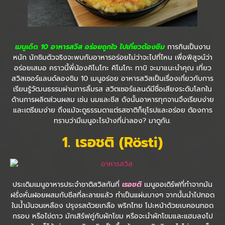
เมนูเด็ด 10 อาหารสวิส อร่อยถูกใจ ไปเที่ยวต้องชิม
การกินเป็นงาน
หนัก นักชิมตัวจริงจะพบกับอาหารอร่อยไม่ว่าจะไปที่ไหน เพื่อพิสูจน์ว่า
อร่อยเสมอ คราวนี้พี่น้องคิโนโกะ คิโนโกะ ทาบิ จะมาแนะนำคุณ เที่ยว
สวิสเซอร์แลนด์ลองชิม 10 เมนูอร่อย อาหารสวิสเป็นเรื่องเกี่ยวกับการ
เรียนรู้วัฒนธรรมผ่านการลิ้มรส สวิตเซอร์แลนด์มีชื่อเสียงระดับโลกใน
ด้านการผลิตส่วนผสม เช่น นมและชีส ดังนั้นอาหารทุกจานจึงเรียบง่าย
และเตรียมง่าย ถึงแม้จะดูธรรมดาแต่รสชาติก็ยุโรปและอร่อย ต้องการ
ทราบว่ามีเมนูอะไรบ้างที่น่าลอง? มาดูกัน.
1. เรอชติ (
Rösti)
ประเดิมเมนูอาหารประจำชาติสวิสกันที่
เรอชติ
เมนูออเดิร์ฟที่ทำจากมัน
ฝรั่งหั่นฝอยผสมกับชีสที่ละลายแล้ว ทำเป็นแผ่นบางๆ จากนั้นนำไปทอด
ในน้ำมันจนเหลือง ปรุงรสด้วยเกลือ พริกไทย โปะหน้าด้วยเบคอนทอด
กรอบ หรือไข่ดาว มักเสิร์ฟคู่กับผักโขม หรือจะนำผักโขมและแฮมลงไป