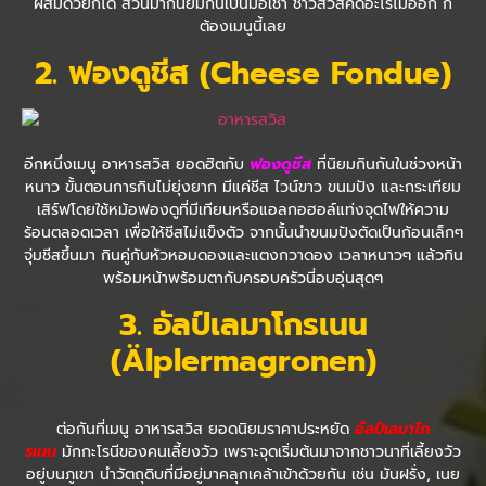
ผสมด้วยก็ได้ ส่วนมากนิยมกินเป็นมื้อเช้า ชาวสวิสคิดอะไรไม่ออก ก็
ต้องเมนูนี้เลย
2
. ฟองดูชีส (
Cheese Fondue)
อีกหนึ่งเมนู อาหารสวิส ยอดฮิตกับ
ฟองดูชีส
ที่นิยมกินกันในช่วงหน้า
หนาว ขั้นตอนการกินไม่ยุ่งยาก มีแค่ชีส ไวน์ขาว ขนมปัง และกระเทียม
เสิร์ฟโดยใช้หม้อฟองดูที่มีเทียนหรือแอลกอฮอล์แท่งจุดไฟให้ความ
ร้อนตลอดเวลา เพื่อให้ชีสไม่แข็งตัว จากนั้นนำขนมปังตัดเป็นก้อนเล็กๆ
จุ่มชีสขึ้นมา กินคู่กับหัวหอมดองและแตงกวาดอง เวลาหนาวๆ แล้วกิน
พร้อมหน้าพร้อมตากับครอบครัวนี่อบอุ่นสุดๆ
3
. อัลป์เลมาโกรเนน
(
Älplermagronen)
ต่อกันที่เมนู อาหารสวิส ยอดนิยมราคาประหยัด
อัลป์เลมาโก
รเนน
มักกะโรนีของคนเลี้ยงวัว เพราะจุดเริ่มต้นมาจากชาวนาที่เลี้ยงวัว
อยู่บนภูเขา นำวัตถุดิบที่มีอยู่มาคลุกเคล้าเข้าด้วยกัน เช่น มันฝรั่ง, เนย