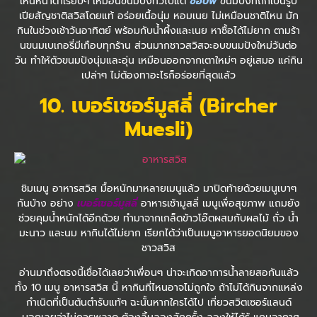
เห็นหน้าตาเรียบๆ เหมือนขนมปังทั่วไปแต่
ซอปฟ์
ขนมปังที่ถักเป็นรูป
เปียสัญชาติสวิสโดยแท้ อร่อยเนื้อนุ่ม หอมเนย ไม่เหมือนชาติไหน มัก
กินในช่วงเช้าวันอาทิตย์ พร้อมกับน้ำผึ้งและเนย หาซื้อได้ไม่ยาก ตามร้า
นขนมเบเกอรี่มีเกือบทุกร้าน ส่วนมากชาวสวิสจะอบขนมปังใหม่วันต่อ
วัน ทำให้ตัวขนมปังนุ่มและอุ่น เหมือนออกจากเตาใหม่ๆ อยู่เสมอ แค่กิน
เปล่าๆ ไม่ต้องทาอะไรก็อร่อยที่สุดแล้ว
10
. เบอร์เชอร์มูสลี่ (
Bircher
Muesli)
ชิมเมนู อาหารสวิส มื้อหนักมาหลายเมนูแล้ว มาปิดท้ายด้วยเมนูเบาๆ
กันบ้าง อย่าง
เบอร์เชอร์มูสลี่
อาหารเช้ามูสลี่ เมนูเพื่อสุขภาพ แถมยัง
ช่วยคุมน้ำหนักได้อีกด้วย ทำมาจากเกล็ดข้าวโอ๊ตผสมกับผลไม้ ถั่ว น้ำ
มะนาว และนม หากินได้ไม่ยาก เรียกได้ว่าเป็นเมนูอาหารยอดนิยมของ
ชาวสวิส
อ่านมาถึงตรงนี้เชื่อได้เลยว่าเพื่อนๆ น่าจะเกิดอาการน้ำลายสอกันแล้ว
ทั้ง 10 เมนู อาหารสวิส นี้ หากินที่ไหนอาจไม่ถูกใจ ถ้าไม่ได้กินจากแหล่ง
กำเนิดที่เป็นต้นตำรับแท้ๆ ฉะนั้นหากใครได้ไป เที่ยวสวิตเซอร์แลนด์